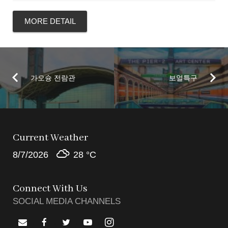
MORE DETAIL
가오슝 전람관
보얼특구
Current Weather
8/7/2026
28 °
C
Connect With Us
SOCIAL MEDIA CHANNELS