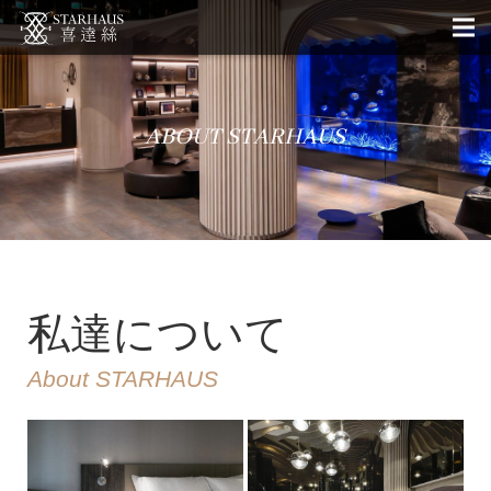
ABOUT STARHAUS
私達について
About STARHAUS